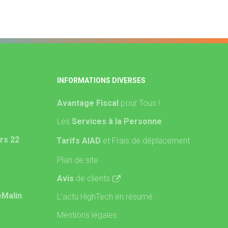
INFORMATIONS DIVERSES
Avantage Fiscal
pour Tous !
Les
Services à la Personne
rs 22
Tarifs AIAD
et Frais de déplacement
Plan de site
Avis
de clients
eMalin
L'actu HighTech en résumé
Mentions légales