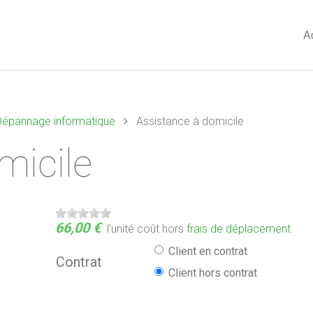
A
t Dépannage informatique
Assistance à domicile
micile
66,00 €
l'unité
coût hors
frais de déplacement
Client en contrat
Contrat
Client hors contrat
léintervention et
Audit et conseils en services
Désinf
tenance à distance
informatique et numérique
malwa