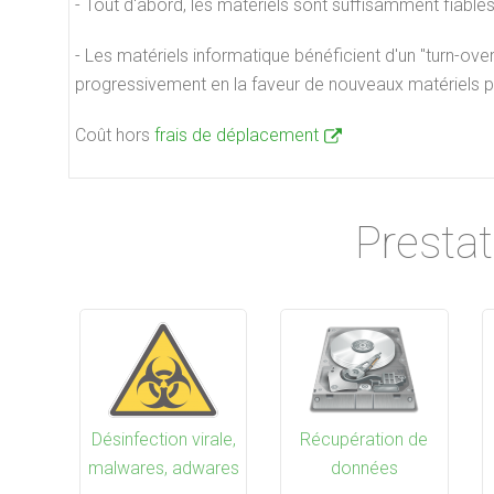
- Tout d'abord, les matériels sont suffisamment fiables
épannage d'une pièce
Dépannage d'une pièce
Réinst
- Les matériels informatique bénéficient d'un "turn-ove
'ordinateur monobloc
d'ordinateur portable
progressivement en la faveur de nouveaux matériels plu
Coût hors
frais de déplacement
Prestat
Désinfection virale,
Récupération de
malwares, adwares
données