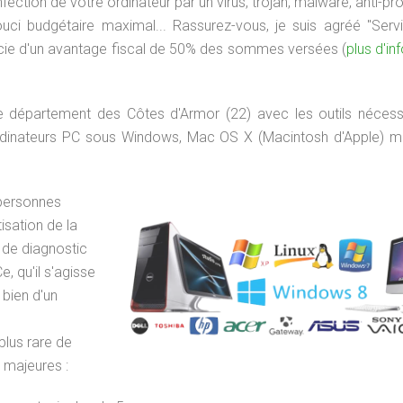
nfection de votre ordinateur par un virus, trojan, malware, anti-
ouci budgétaire maximal... Rassurez-vous, je suis agréé "Serv
icie d'un avantage fiscal de 50% des sommes versées (
plus d'in
e département des Côtes d'Armor (22) avec les outils nécess
 ordinateurs PC sous Windows, Mac OS X (Macintosh d'Apple) m
 personnes
isation de la
 de diagnostic
, qu'il s'agisse
 bien d'un
plus rare de
 majeures :