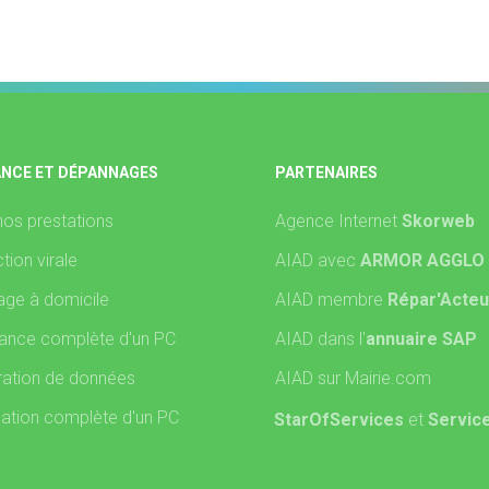
ANCE ET DÉPANNAGES
PARTENAIRES
nos prestations
Agence Internet
Skorweb
tion virale
AIAD avec
ARMOR AGGLO
ge à domicile
AIAD membre
Répar'Acteu
ance complète d'un PC
AIAD dans l'
annuaire SAP
ation de données
AIAD sur Mairie.com
lation complète d'un PC
StarOfServices
et
Servic