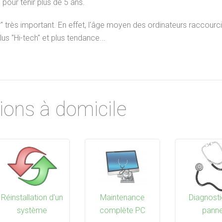
 pour tenir plus de 5 ans.
allation d'un système
Désinfection virale,
Téléi
r" très important. En effet, l'âge moyen des ordinateurs raccourci
malwares, adwares
mainten
s "Hi-tech" et plus tendance...
ions à domicile
Réinstallation d'un
Maintenance
Diagnosti
système
complète PC
pann