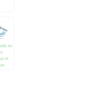
seils en
es
ue et
que