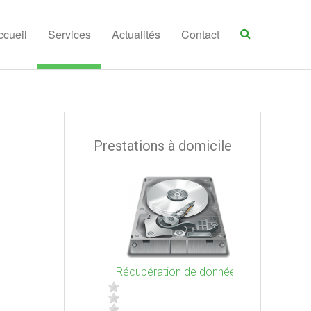
ccueil
Services
Actualités
Contact
Prestations à domicile
ection virale,
Récupération de données
Réinstallatio
res, adwares