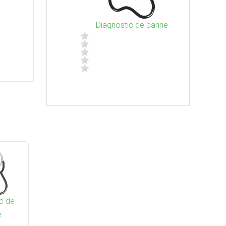
ntervention et
Diagnostic de panne
Maintenance
ance à distance
c de
e