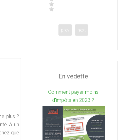
prev
next
En vedette
Comment payer moins
d'impôts en 2023 ?
ne plus ?
nté à
un
ignez que