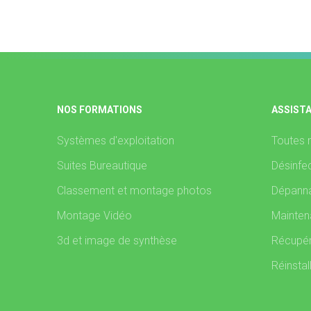
NOS FORMATIONS
ASSIST
Systèmes d'exploitation
Toutes 
Suites Bureautique
Désinfec
Classement et montage photos
Dépanna
Montage Vidéo
Mainten
3d et image de synthèse
Récupér
Réinstal