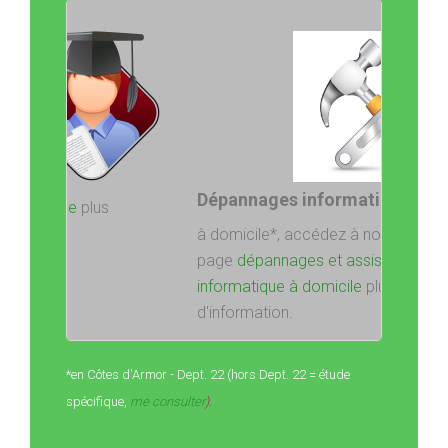
Dépannages informatique
à domicile*, accédez à notre
page
dépannages et assistance
informatique à domicile
plus
d'information.
*
en Côtes d'Armor - Dept. 22 (hors Dept. 22 = étude
spécifique,
me consulter
).