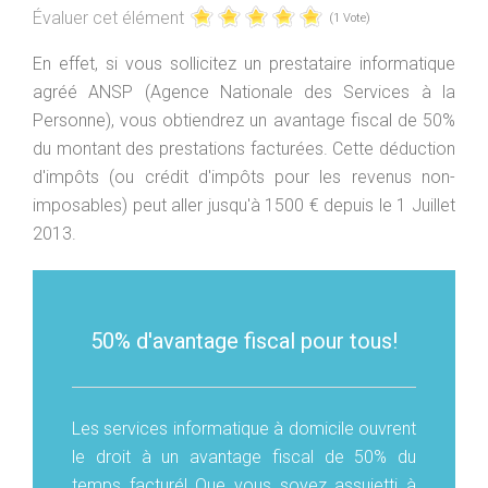
Évaluer cet élément
(1 Vote)
En effet, si vous sollicitez un prestataire informatique
agréé ANSP (Agence Nationale des Services à la
Personne), vous obtiendrez un avantage fiscal de 50%
du montant des prestations facturées. Cette déduction
d'impôts (ou crédit d'impôts pour les revenus non-
imposables) peut aller jusqu'à 1500 € depuis le 1 Juillet
2013.
50% d'avantage fiscal pour tous!
Les services informatique à domicile ouvrent
le droit à un avantage fiscal de 50% du
temps facturé! Que vous soyez assujetti à