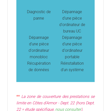
Diagnostic de
Dépannage
panne
d'une pièce
d'ordinateur de
bureau UC
Dépannage
Dépannage
d'une pièce
d'une pièce
d'ordinateur
d'ordinateur
monobloc
portable
Récupération
Réinstallation
de données
d'un système
**
La zone de couverture des prestations se
limite
en Côtes d'Armor - Dept. 22 (hors Dept.
22 = étude spécifique,
nous consulter
).