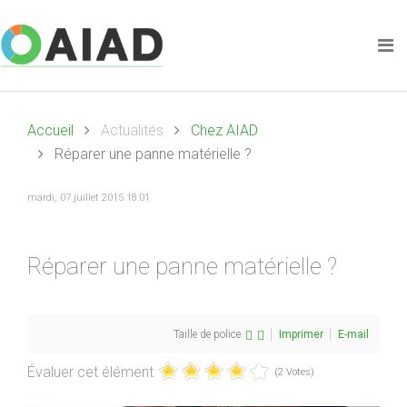
Accueil
Actualités
Chez AIAD
Réparer une panne matérielle ?
mardi, 07 juillet 2015 18:01
Réparer une panne matérielle ?
Taille de police
Imprimer
E-mail
Évaluer cet élément
(2 Votes)