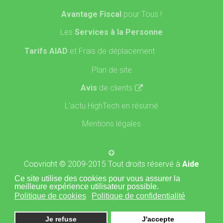
Avantage Fiscal
pour Tous !
Les
Services à la Personne
Tarifs AIAD
et Frais de déplacement
Plan de site
Avis
de clients
L'actu HighTech en résumé
Mentions légales
Copyright © 2009-2015 Tout droits réservé à
Aide
Informatique A Domicile
- Site propulsé par l'agence
Ce site utilise des cookies pour vous assurer la
meilleure expérience utilisateur possible.
Politique de cookies
Politique de confidentialité
Je refuse
J'accepte