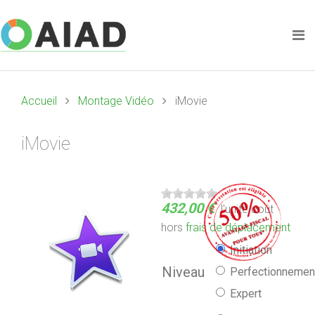
Accueil
Montage Vidéo
iMovie
iMovie
432,00 €
l'unité
coût
hors
frais de déplacement
Initiation
Niveau
Perfectionnemen
Expert