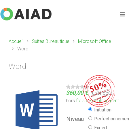
Accueil
Suites Bureautique
Microsoft Office
Word
Word
360,00 €
l'unité
coût
hors
frais de déplacement
Initiation
Niveau
Perfectionnemen
Expert